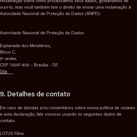
reclamação sobre como processamos seus dados, gostaríamos de
ouvi-lo, mas você também tem o direito de enviar uma reclamação à
Autoridade Nacional de Proteção de Dados (ANPD):
Autoridade Nacional de Proteção de Dados
IR
PARA
Esplanada dos Ministérios,
O
Bloco C,
CONTEÚDO
2º andar,
CEP 70297-400 – Brasília – DF.
Site
9. Detalhes de contato
Em caso de dúvidas e/ou comentários sobre nossa política de cookies
e esta declaração, fale conosco usando os seguintes dados de
contato:
LOTUS Films