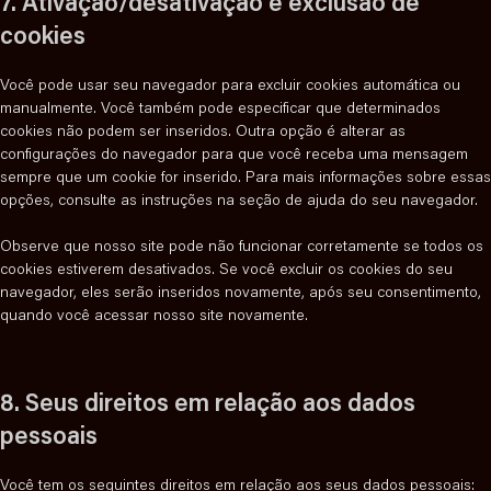
7. Ativação/desativação e exclusão de
i
e
o
d
e
e
t
o
e
v
c
l
r
cookies
p
-
n
t
s
r
i
e
i
d
r
r
t
o
e
v
c
g
t
f
e
e
t
s
Você pode usar seu navegador para excluir cookies automática ou
r
i
e
o
e
e
s
c
o
e
manualmente. Você também pode especificar que determinados
v
c
v
o
s
n
s
a
s
r
cookies não podem ser inseridos. Outra opção é alterar as
i
e
i
g
p
c
p
e
v
configurações do navegador para que você receba uma mensagem
c
c
m
l
e
e
t
r
i
sempre que um cookie for inserido. Para mais informações sobre essas
e
o
e
e
e
c
v
c
opções, consulte as instruções na seção de ajuda do seu navegador.
g
m
o
-
d
h
i
e
o
p
f
a
c
v
Observe que nosso site pode não funcionar corretamente se todos os
o
l
o
e
i
cookies estiverem desativados. Se você excluir os cookies do seu
g
i
n
d
d
navegador, eles serão inseridos novamente, após seu consentimento,
l
a
t
i
e
quando você acessar nosso site novamente.
e
n
s
v
o
-
z
e
p
a
r
r
n
8. Seus direitos em relação aos dados
s
e
a
o
pessoais
s
l
s
s
y
t
Você tem os seguintes direitos em relação aos seus dados pessoais: